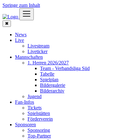
Springe zum Inhalt
✖
News
Live
Livestream
Liveticker
Mannschaften
1. Herren 2026/2027
Team - Verbandsliga Süd
Tabelle
Spielplan
Bildergalerie
Bilderarchiv
Jugend
Fan-Infos
Tickets
Spielstätten
Förderverein
Sponsoren
Sponsoring
Top-Partner