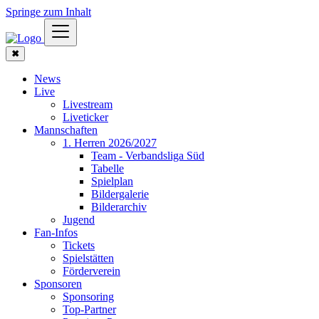
Springe zum Inhalt
✖
News
Live
Livestream
Liveticker
Mannschaften
1. Herren 2026/2027
Team - Verbandsliga Süd
Tabelle
Spielplan
Bildergalerie
Bilderarchiv
Jugend
Fan-Infos
Tickets
Spielstätten
Förderverein
Sponsoren
Sponsoring
Top-Partner