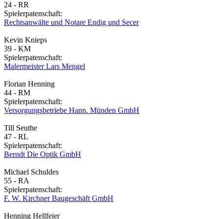
24
- RR
Spielerpatenschaft:
Rechtsanwälte und Notare Endig und Secer
Kevin Knieps
39
- KM
Spielerpatenschaft:
Malermeister Lars Mengel
Florian Henning
44
- RM
Spielerpatenschaft:
Versorgungsbetriebe Hann. Münden GmbH
Till Seuthe
47
- RL
Spielerpatenschaft:
Berndt Die Optik GmbH
Michael Schuldes
55
- RA
Spielerpatenschaft:
F. W. Kirchner Baugeschäft GmbH
Henning Hellfeier