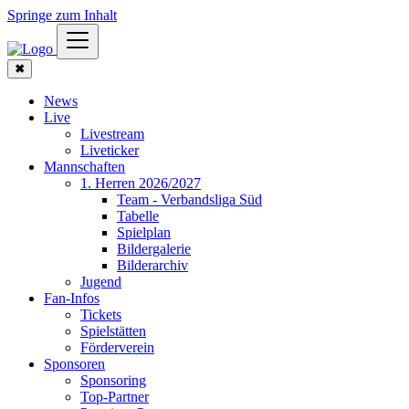
Springe zum Inhalt
✖
News
Live
Livestream
Liveticker
Mannschaften
1. Herren 2026/2027
Team - Verbandsliga Süd
Tabelle
Spielplan
Bildergalerie
Bilderarchiv
Jugend
Fan-Infos
Tickets
Spielstätten
Förderverein
Sponsoren
Sponsoring
Top-Partner