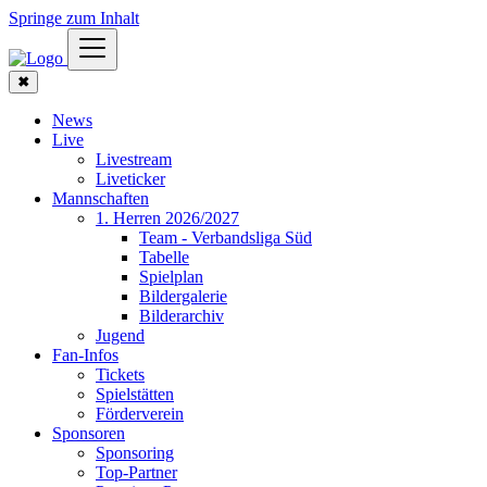
Springe zum Inhalt
✖
News
Live
Livestream
Liveticker
Mannschaften
1. Herren 2026/2027
Team - Verbandsliga Süd
Tabelle
Spielplan
Bildergalerie
Bilderarchiv
Jugend
Fan-Infos
Tickets
Spielstätten
Förderverein
Sponsoren
Sponsoring
Top-Partner